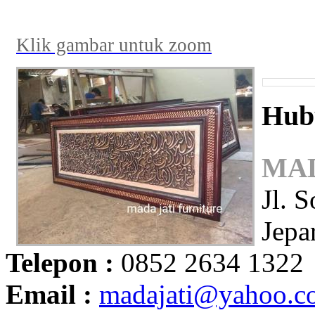
Klik gambar untuk zoom
Hub
MAD
Jl. 
Jepa
Telepon :
0852 2634 1322
Email :
madajati@yahoo.c