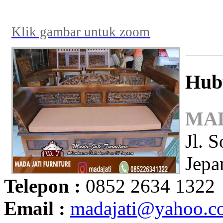
Klik gambar untuk zoom
Hub
MAD
Jl. 
Jepa
Telepon :
0852 2634 1322
Email :
madajati@yahoo.c