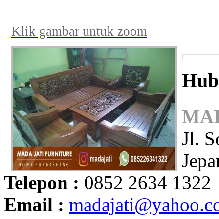
Klik gambar untuk zoom
Hub
MAD
Jl. 
Jepa
Telepon :
0852 2634 1322
Email :
madajati@yahoo.c