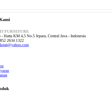
 Kami
TI FURNITURE
o - Hatta KM 4,5 No.5 Jepara, Central Java - Indonesia
852 2634 1322
ajati@yahoo.com
mi
yaran
anan
roduk