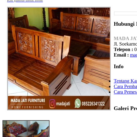
Klik gambar untuk zoom
Hubungi
MADA JA
Jl. Soekarn
Telepon :
0
Email :
mad
Info
Tentang Ka
Cara Pemba
Cara Pemes
Galeri P