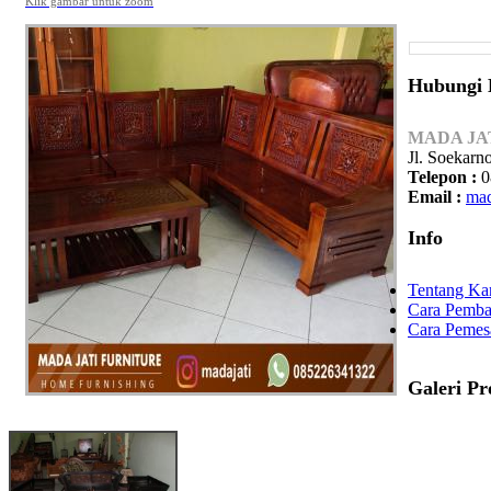
Klik gambar untuk zoom
Hubungi
MADA JA
Jl. Soekarn
Telepon :
0
Email :
mad
Info
Tentang Ka
Cara Pemba
Cara Pemes
Galeri P