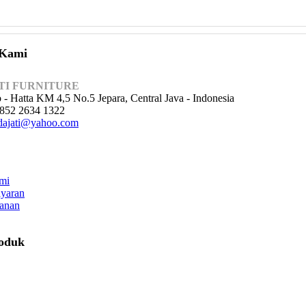
 Kami
TI FURNITURE
o - Hatta KM 4,5 No.5 Jepara, Central Java - Indonesia
852 2634 1322
ajati@yahoo.com
mi
yaran
anan
roduk