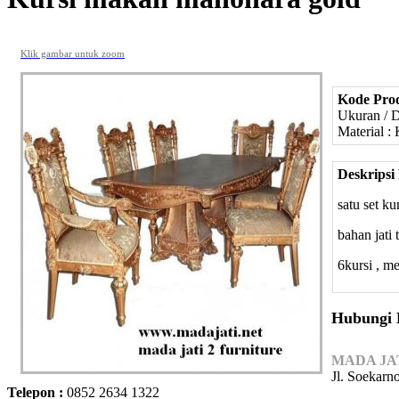
Klik gambar untuk zoom
Kode Pro
Ukuran / 
Material : 
Deskripsi
satu set k
bahan jati 
6kursi , m
Hubungi
MADA JA
Jl. Soekarn
Telepon :
0852 2634 1322