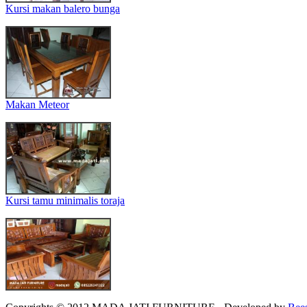
Kursi makan balero bunga
Makan Meteor
Kursi tamu minimalis toraja