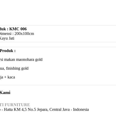
duk : KMC 006
Dimensi : 200x100cm
Kayu Jati
 Produk :
ursi makan maonohara gold
tua, finishing gold
eja + kaca
 Kami
TI FURNITURE
o - Hatta KM 4,5 No.5 Jepara, Central Java - Indonesia