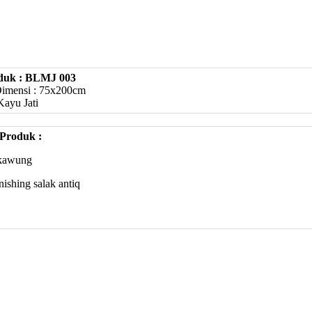
duk : BLMJ 003
Dimensi : 75x200cm
Kayu Jati
 Produk :
 kawung
inishing salak antiq