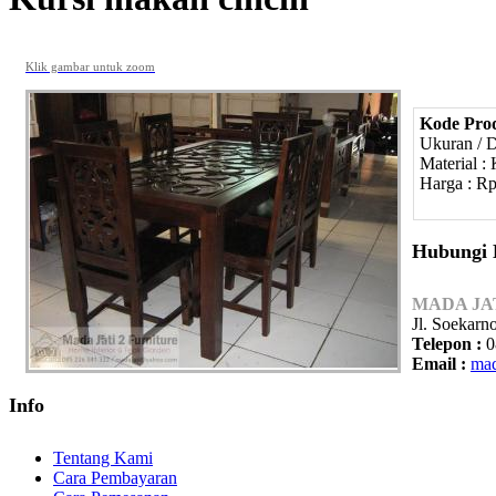
Klik gambar untuk zoom
Kode Pro
Ukuran / 
Material : 
Harga : Rp
Hubungi
MADA JA
Jl. Soekarn
Telepon :
0
Email :
mad
Info
Tentang Kami
Cara Pembayaran