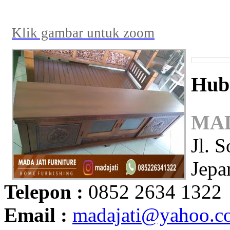
Klik gambar untuk zoom
Hub
MAD
Jl. 
Jepa
Telepon :
0852 2634 1322
Email :
madajati@yahoo.c