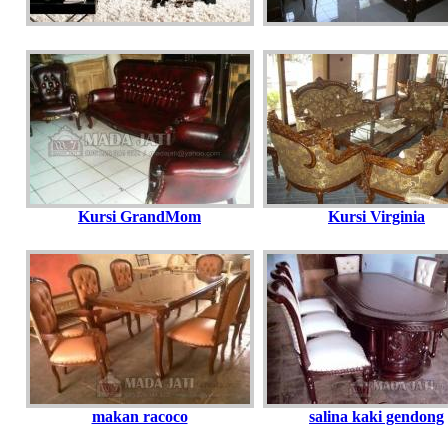
Kursi GrandMom
Kursi Virginia
makan racoco
salina kaki gendong