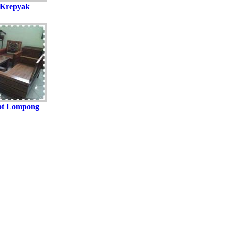
 Krepyak
ot Lompong