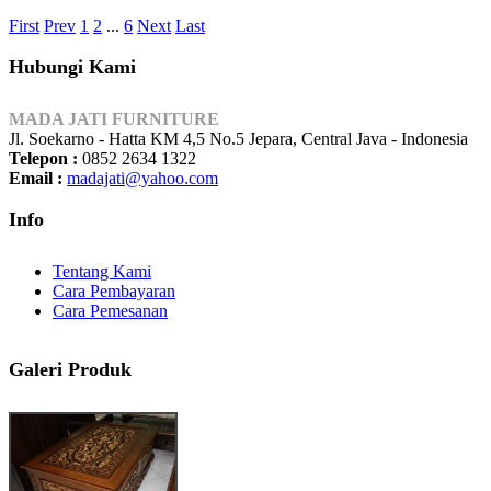
First
Prev
1
2
...
6
Next
Last
Hubungi Kami
MADA JATI FURNITURE
Jl. Soekarno - Hatta KM 4,5 No.5 Jepara, Central Java - Indonesia
Telepon :
0852 2634 1322
Email :
madajati@yahoo.com
Info
Tentang Kami
Cara Pembayaran
Cara Pemesanan
Galeri Produk