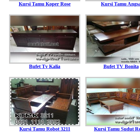
Kursi Tamu Koper Rose
Kursi Tamu Angs
Bufet Tv Kalia
Bufet TV Bonita
Kursi Tamu Robot 3211
Kursi Tamu Sudut R