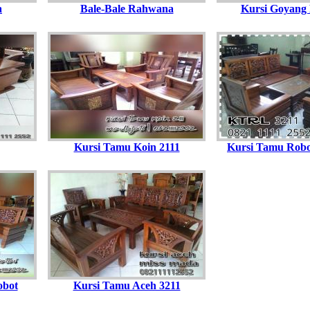
a
Bale-Bale Rahwana
Kursi Goyang
Kursi Tamu Koin 2111
Kursi Tamu Rob
obot
Kursi Tamu Aceh 3211