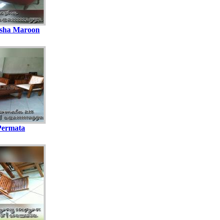
sha Maroon
Permata