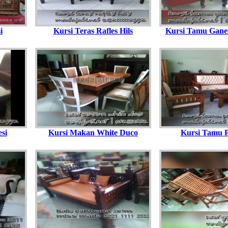
i
Kursi Teras Rafles Hils
Kursi Tamu Gane
si
Kursi Makan White Duco
Kursi Tamu 