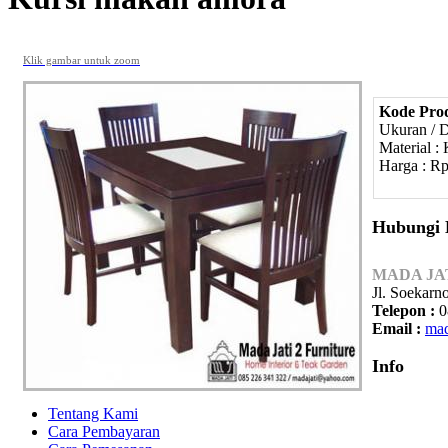
Klik gambar untuk zoom
Kode Pro
Ukuran / 
Material : 
Harga : Rp
Hubungi
MADA JA
Jl. Soekarn
Telepon :
0
Email :
mad
Info
Tentang Kami
Cara Pembayaran